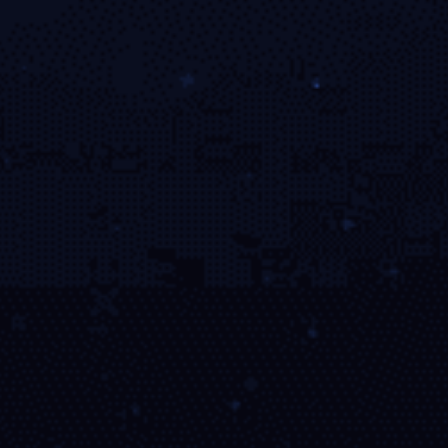
裁判争议称或将
-12
hth华体在线登录
hth华体在线登录官方网站【KY1.AC】官网认证:手机版、
pp下载、登录入口、官方网站、网页版、平台、网址、地
址、注册、娱乐，hth华体在线登录(中国)官方网站欢迎大
家选择真正的官方通道，同时我们提供全天候7x24小时在
服务，第一时间处理各类问题，正规集团平台有保障，欢
迎体验！