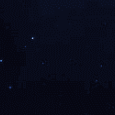
格瓦迪奥尔感恩球迷与瓜
FMP主帅揭
帅致敬斯
后的故意
2026-07-10
2026-06-30
推荐网站