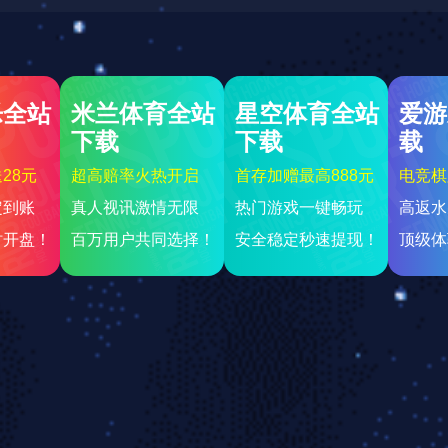
防守的价值、团队配合的必要性，以及心理素质
尔战胜强敌的重要法宝。
1、精准投篮的重要性
精准投篮是篮球运动中最基本也是最重要的技能
了极高的投篮效率，使得球队能够迅速拉开比分
位、出手动作以及球感等，这些都直接影响到最
此外，米切尔还强调了对抗训练的重要性。在面
提升自己的应变能力和冷静程度。他认为，通过
地适应实际比赛，从而提高临场表现。
最后，米切尔提到了心态对投篮准确性的影响。
把握机会。他建议年轻球员在训练中增加压力情
的比赛中也能发挥稳定。