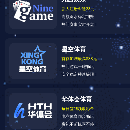
立即下载hth华体在线登录APP
首页
/
体育快讯
/ 正文