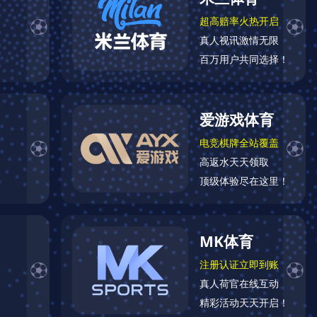
2026-06-28 02:09
56 次阅读
成功击败了尼克斯，这场胜利不仅展示了他
在赛后分享了他击败尼克斯的秘诀，强调了
这两个方面结合起来，才能在激烈的比赛中
提到的策略，包括精准投篮的重要性、坚固