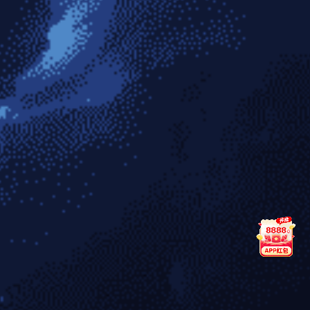
，这使得他们在攻防转换过程中更加流畅且
，并根据整体战略做出相应调整。
活动，通过非正式场合增进彼此间信任和理
更加信任彼此，从而做出快速反应。
私分享。在赛季初期，如果每名队员都能做
作氛围，为后续的发展奠定基础。
响
出的关键因素之一。在与尼克斯对决前夕，
以最佳状态投入到比赛中。他表示，自我暗
紧张情绪，提高自信心。
教训，更好地准备下次挑战。当面对失败或
轻易放弃，而是要勇敢去面对问题并寻找解