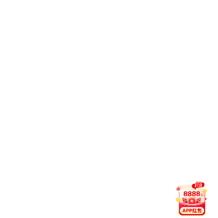
绪，以理智和冷静来回应突发情况。一旦情绪失控，
就容易做出错误决策，从而影响整体发挥。
具体来说，在比赛期间，当情况不如预期时，里德会
提醒大家及时调整策略，而不是陷入绝望之中。他提
倡一种灵活应变的方法，根据场上形势变化迅速做出
反应。这种战术上的灵活性，加上心理上的平衡，使
得掘金队能够及时扭转局势。
此外，他还特别重视赛后的总结与反思。即使输掉了
一场比赛，也不会过于沮丧，而是将其视为改进机
会，通过分析错误来提升个人及团队水平。这种冷静
且务实的态度，为球队今后发展奠定了坚实基础，让
每个成员都有机会成长与提升。
4、乐观与坚持是关键