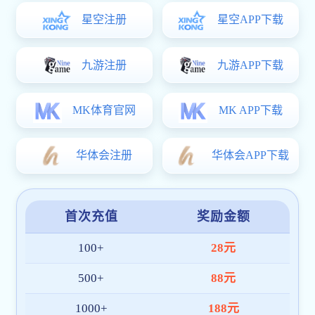
2026-06-19 06:46
56 次阅读
里德谈掘金系列赛逆境经历强调当前不必
恐慌的心态
本文将围绕里德在掘金系列赛中的逆境经历进行探
讨，并强调在当前情况下不必恐慌的心态。文章首先
回顾了掘金队在比赛中所遭遇的挑战，包括对手的强
大和自身状态的起伏；接着，分析了里德如何通过积
极的心态和团队协作来应对这些逆境；然后，讨论了
保持冷静的重要性以及它对球员发挥的积极影响；最
后，总结出面对压力时，乐观与坚持是成功的关键。